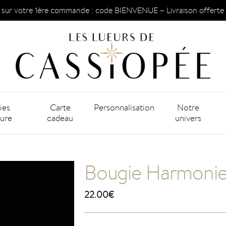
 sur votre 1ère commande : code BIENVENUE – Livraison offerte 
ies
Carte
Personnalisation
Notre
ture
cadeau
univers
Bougie Harmonie 
22.00
€