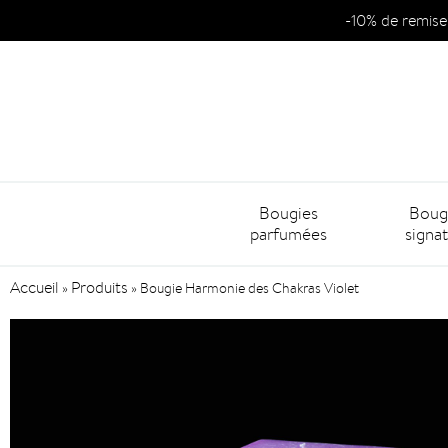
-10% de remise
Bougies
Boug
parfumées
signa
Accueil
Produits
»
»
Bougie Harmonie des Chakras Violet