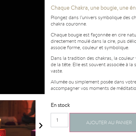
Chaque Chakra, une bougie, une én
Plongez dans l’univers symbolique des ch
chakra couronne.
Chaque bougie est façonnée en cire nature
directement moulé dans la cire, puis déli
associe forme, couleur et symbolique.
Dans la tradition des chakras, la couleur
de la tête. Elle est souvent associée à la 
vaste.
Allumée ou simplement posée dans votre
accompagner vos moments de méditation,
En stock
AJOUTER AU PANIER