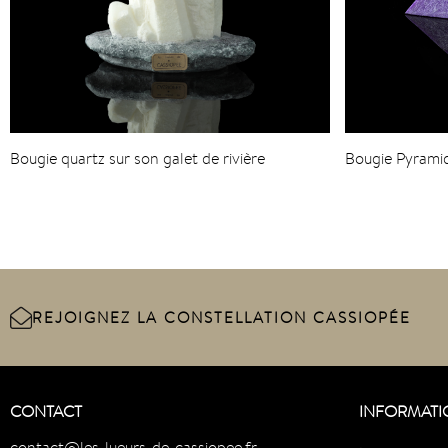
Bougie quartz sur son galet de rivière
Bougie Pyramide
REJOIGNEZ LA CONSTELLATION CASSIOPÉE
CONTACT
INFORMATI
contact@les-lueurs-de-cassiopee.fr