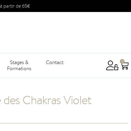
à partir de 65€
Stages &
Contact
0
Formations
des Chakras Violet