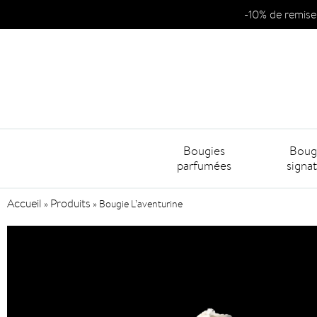
-10% de remise
Bougies
Boug
parfumées
signa
Accueil
Produits
»
»
Bougie L’aventurine