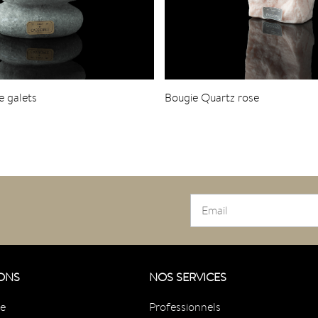
e galets
Bougie Quartz rose
ONS
NOS SERVICES
ue
Professionnels