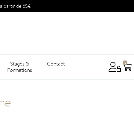
à partir de 65€
Stages &
Contact
0
Formations
ine