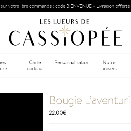
 sur votre 1ère commande : code BIENVENUE – Livraison offerte 
ies
Carte
Personnalisation
Notre
ture
cadeau
univers
Bougie L’aventur
22.00
€