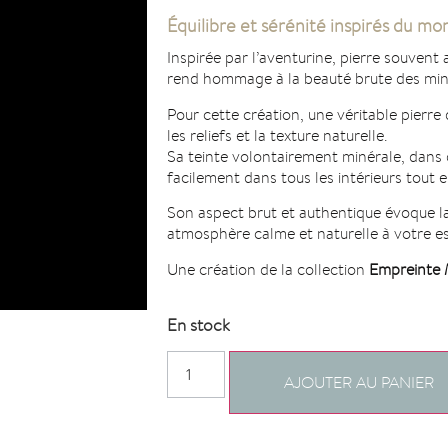
Équilibre et sérénité inspirés du m
Inspirée par l’aventurine, pierre souvent 
rend hommage à la beauté brute des min
Pour cette création, une véritable pierr
les reliefs et la texture naturelle.
Sa teinte volontairement minérale, dans d
facilement dans tous les intérieurs tout e
Son aspect brut et authentique évoque l
atmosphère calme et naturelle à votre es
Une création de la collection
Empreinte 
En stock
AJOUTER AU PANIER